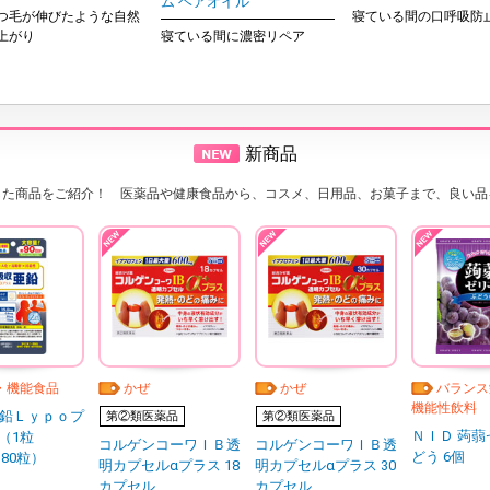
ム ヘアオイル
つ毛が伸びたような自然
寝ている間の口呼吸防
上がり
寝ている間に濃密リペア
新商品
した商品をご紹介！ 医薬品や健康食品から、コスメ、日用品、お菓子まで、良い品
・機能食品
かぜ
かぜ
バランス
機能性飲料
鉛Ｌｙｐｏプ
第②類医薬品
第②類医薬品
ＮＩＤ 蒟蒻
g（1粒
コルゲンコーワＩＢ透
コルゲンコーワＩＢ透
どう 6個
180粒）
明カプセルαプラス 18
明カプセルαプラス 30
カプセル
カプセル