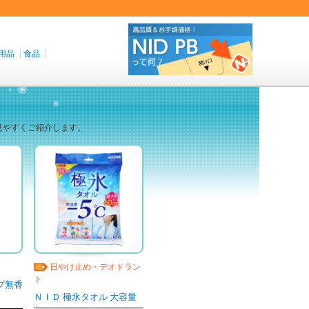
用品
食品
、見やすくご紹介します。
日やけ止め・デオドラン
ト
プ無香
ＮＩＤ 極氷タオル 大容量