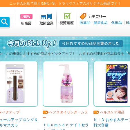
ニッドのお店で買えるNID PB。ドラッグストアのオリジナル商品です！
医薬品・健康食品
化粧品
日
や、この季節におすすめの商品をピックアップ！ おすすめの理由や商品特長を
メイクアップ
ヘアスタイリング・カラ
ヘルスケア用品
ー
ュールアップ ロング＆
ＮＩＤ おやすみテー
ｆｕｕｍｏｏｎ ナイトセラ
ルマスカラ
料大容量