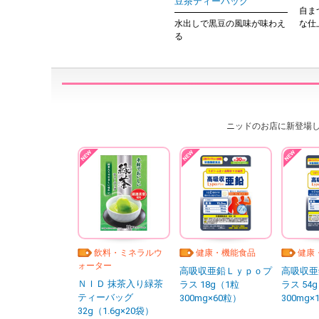
豆茶ティーバッグ
自ま
水出しで黒豆の風味が味わえ
な仕
る
ニッドのお店に新登場
飲料・ミネラルウ
健康・機能食品
健康
ォーター
高吸収亜鉛Ｌｙｐｏプ
高吸収亜
ＮＩＤ 抹茶入り緑茶
ラス 18g（1粒
ラス 54
ティーバッグ
300mg×60粒）
300mg×
32g（1.6g×20袋）