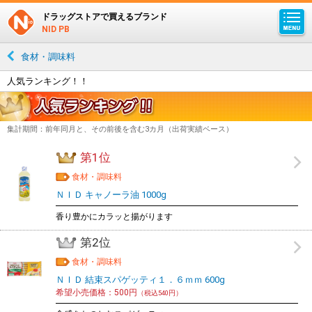
ドラッグストアで買えるブランド
NID PB
食材・調味料
人気ランキング！！
集計期間：前年同月と、その前後を含む3カ月（出荷実績ベース）
第1位
食材・調味料
ＮＩＤ キャノーラ油 1000g
香り豊かにカラッと揚がります
第2位
食材・調味料
ＮＩＤ 結束スパゲッティ１．６ｍｍ 600g
希望小売価格：500円
（税込540円）