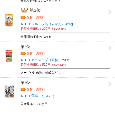
食感をたのしむスパゲッティ
第3位
食材・調味料
ＮＩＤ フルーツ缶（みかん） 425g
希望小売価格：200円
（税込216円）
季節問わず食べられる
第4位
食材・調味料
ＮＩＤ ガラスープ（顆粒） 200g
希望小売価格：520円
（税込562円）
スープや炒め物、炒飯などに！
第5位
食材・調味料
ＮＩＤ 藻塩こんぶ 23g
国産昆布100％使用