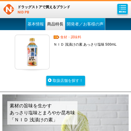
ドラッグストアで買えるブランド
NID PB
基本情報
商品特長
開発者／お客様の声
食材・調味料
ＮＩＤ 浅漬けの素 あっさり塩味 500mL
取扱店舗を探す！