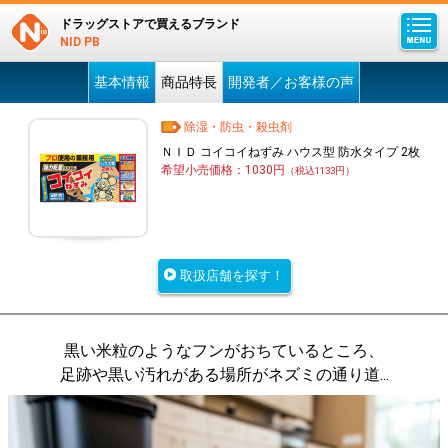
ドラッグストアで買えるブランド
NID PB
基本情報
商品特長
開発者／お客様の声
除湿・防虫・殺虫剤
ＮＩＤ コイコイねずみ ハウス型 防水タイプ 2枚
希望小売価格：1030円
（税込1133円）
取扱店舗を探す！