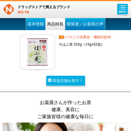
ドラッグストアで買えるブランド
NID PB
基本情報
商品特長
開発者／お客様の声
バランス栄養食・機能性飲料
Ｎはぶ茶 320g（10g×32包）
取扱店舗を探す！