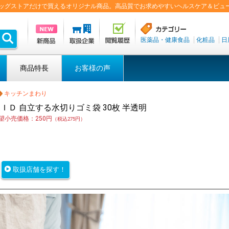
盟ドラッグストアだけで買えるオリジナル商品。高品質でお求めやすいヘルスケア＆ビュ
医薬品・健康食品
化粧品
日
商品特長
お客様の声
キッチンまわり
ＩＤ 自立する水切りゴミ袋 30枚 半透明
望小売価格：250円
（税込275円）
取扱店舗を探す！