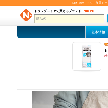
NID PBは、ニッド加
ドラッグストアで買えるブランド
NID PB
基本情報
Ｎ
希