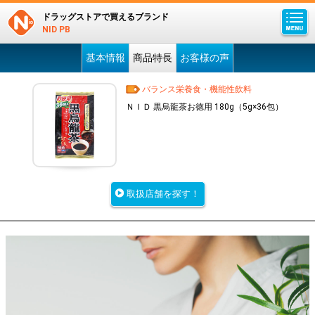
ドラッグストアで買えるブランド
NID PB
基本情報
商品特長
お客様の声
バランス栄養食・機能性飲料
ＮＩＤ 黒烏龍茶お徳用 180g（5g×36包）
取扱店舗を探す！