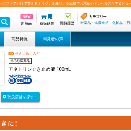
盟ドラッグストアだけで買えるオリジナル商品。高品質でお求めやすいヘルスケア＆ビュ
医薬品・健康食品
化粧品
日
商品特長
開発者の声
せき止め・のど
第②類医薬品
アネトリンせき止め液 100mL
取扱店舗を探す！