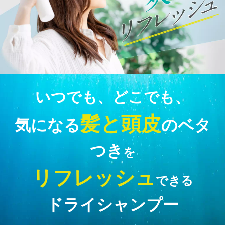
いつでも、どこでも、
髪と頭皮
気になる
のベタ
つき
を
リフレッシュ
できる
ドライシャンプー