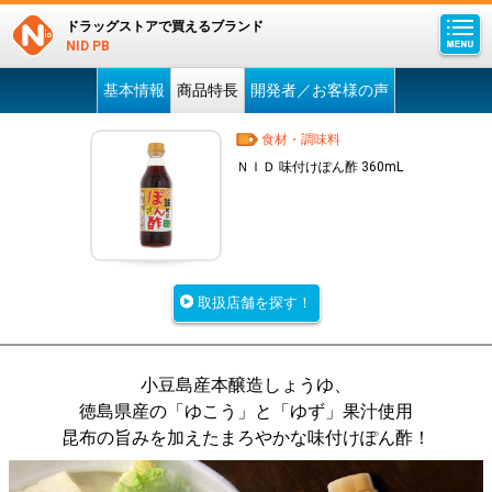
ドラッグストアで買えるブランド
NID PB
基本情報
商品特長
開発者／お客様の声
食材・調味料
ＮＩＤ 味付けぽん酢 360mL
取扱店舗を探す！