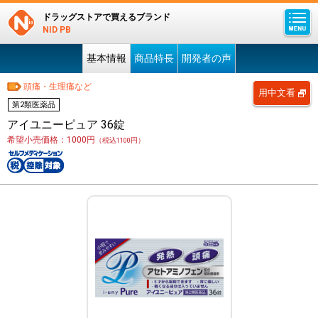
ドラッグストアで買えるブランド
NID PB
基本情報
商品特長
開発者の声
頭痛・生理痛など
用中文看
第2類医薬品
アイユニーピュア 36錠
希望小売価格：1000円
（税込1100円）