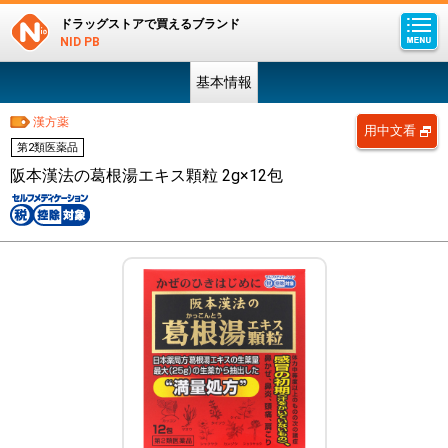
ドラッグストアで買えるブランド
NID PB
基本情報
漢方薬
用中文看
第2類医薬品
阪本漢法の葛根湯エキス顆粒 2g×12包