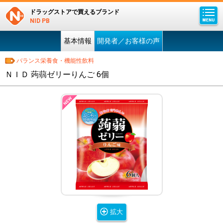
ドラッグストアで買えるブランド
NID PB
基本情報
開発者／お客様の声
バランス栄養食・機能性飲料
ＮＩＤ 蒟蒻ゼリーりんご 6個
拡大