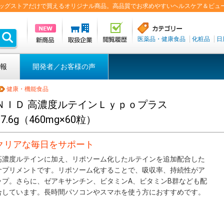
盟ドラッグストアだけで買えるオリジナル商品。高品質でお求めやすいヘルスケア＆ビュ
医薬品・健康食品
化粧品
日
報
開発者／お客様の声
健康・機能食品
ＮＩＤ 高濃度ルテインＬｙｐｏプラス
27.6g（460mg×60粒）
クリアな毎日をサポート
高濃度ルテインに加え、リポソーム化したルテインを追加配合した
サプリメントです。リポソーム化することで、吸収率、持続性がア
ップ。さらに、ゼアキサンチン、ビタミンA、ビタミンB群なども配
合しています。長時間パソコンやスマホを使う方におすすめです。