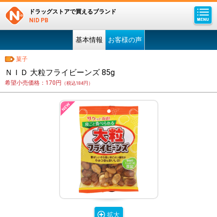
ドラッグストアで買えるブランド
NID PB
基本情報
お客様の声
菓子
ＮＩＤ 大粒フライビーンズ 85g
希望小売価格：170円
（税込184円）
拡大