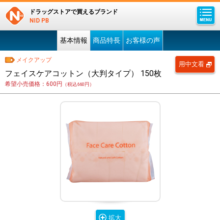
ドラッグストアで買えるブランド
NID PB
基本情報
商品特長
お客様の声
メイクアップ
用中文看
フェイスケアコットン（大判タイプ） 150枚
希望小売価格：600円
（税込660円）
拡大