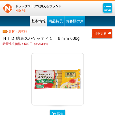
ドラッグストアで買えるブランド
NID PB
基本情報
商品特長
お客様の声
食材・調味料
用中文看
ＮＩＤ 結束スパゲッティ１．６ｍｍ 600g
希望小売価格：500円
（税込540円）
拡大