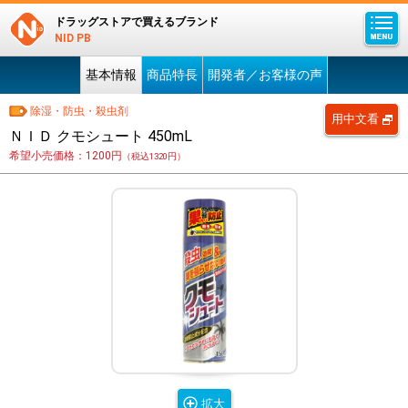
ドラッグストアで買えるブランド
NID PB
基本情報
商品特長
開発者／お客様の声
除湿・防虫・殺虫剤
用中文看
ＮＩＤ クモシュート 450mL
希望小売価格：1200円
（税込1320円）
拡大