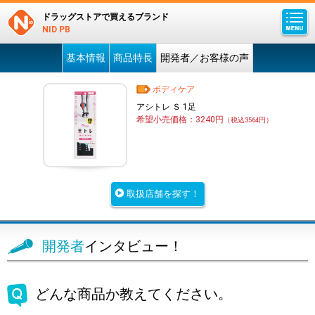
ドラッグストアで買えるブランド
NID PB
基本情報
商品特長
開発者／お客様の声
ボディケア
アシトレ Ｓ 1足
希望小売価格：3240円
（税込3564円）
取扱店舗を探す！
開発者
インタビュー！
どんな商品か教えてください。