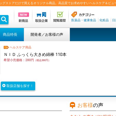
盟ドラッグストアだけで買えるオリジナル商品。高品質でお求めやすいヘルスケア＆ビュ
医薬品・健康食品
化粧品
日
商品特長
開発者／お客様の声
ヘルスケア用品
ＮＩＤ ふっくら大きめ綿棒 110本
希望小売価格：280円
（税込308円）
取扱店舗を探す！
お客様
の声