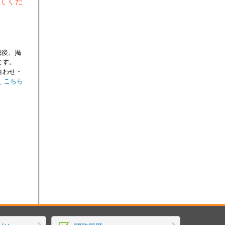
てくだ
認後、掲
ます。
合わせ・
え
こちら