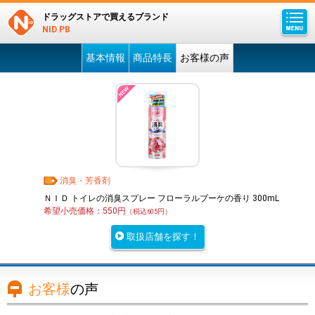
ドラッグストアで買えるブランド
NID PB
基本情報
商品特長
お客様の声
消臭・芳香剤
ＮＩＤ トイレの消臭スプレー フローラルブーケの香り 300mL
希望小売価格：550円
（税込605円）
取扱店舗を探す！
お客様
の声