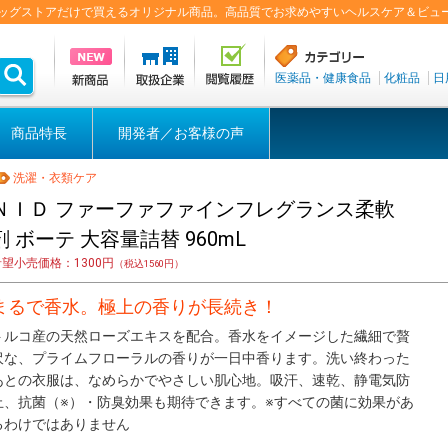
盟ドラッグストアだけで買えるオリジナル商品。高品質でお求めやすいヘルスケア＆ビュ
医薬品・健康食品
化粧品
日
商品特長
開発者／お客様の声
洗濯・衣類ケア
ＮＩＤ ファーファファインフレグランス柔軟
剤 ボーテ 大容量詰替 960mL
希望小売価格：1300円
（税込1560円）
まるで香水。極上の香りが長続き！
トルコ産の天然ローズエキスを配合。香水をイメージした繊細で贅
沢な、プライムフローラルの香りが一日中香ります。洗い終わった
あとの衣服は、なめらかでやさしい肌心地。吸汗、速乾、静電気防
止、抗菌（※）・防臭効果も期待できます。 ※すべての菌に効果があ
るわけではありません