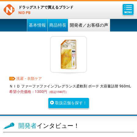
ドラッグストアで買えるブランド
NID PB
基本情報
商品特長
開発者／お客様の声
洗濯・衣類ケア
ＮＩＤ ファーファファインフレグランス柔軟剤 ボーテ 大容量詰替 960mL
希望小売価格：1300円
（税込1560円）
取扱店舗を探す！
開発者
インタビュー！