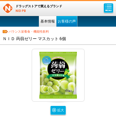
ドラッグストアで買えるブランド
NID PB
基本情報
お客様の声
バランス栄養食・機能性飲料
ＮＩＤ 蒟蒻ゼリー マスカット 6個
拡大