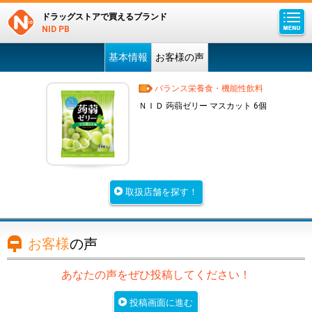
ドラッグストアで買えるブランド
NID PB
基本情報
お客様の声
バランス栄養食・機能性飲料
ＮＩＤ 蒟蒻ゼリー マスカット 6個
取扱店舗を探す！
お客様
の声
あなたの声をぜひ投稿してください！
投稿画面に進む