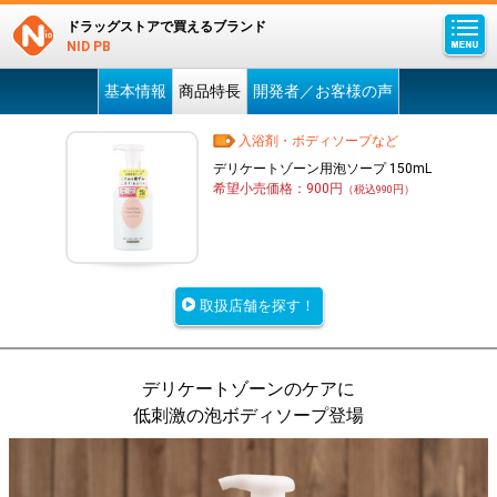
ドラッグストアで買えるブランド
NID PB
基本情報
商品特長
開発者／お客様の声
入浴剤・ボディソープなど
デリケートゾーン用泡ソープ 150mL
希望小売価格：900円
（税込990円）
取扱店舗を探す！